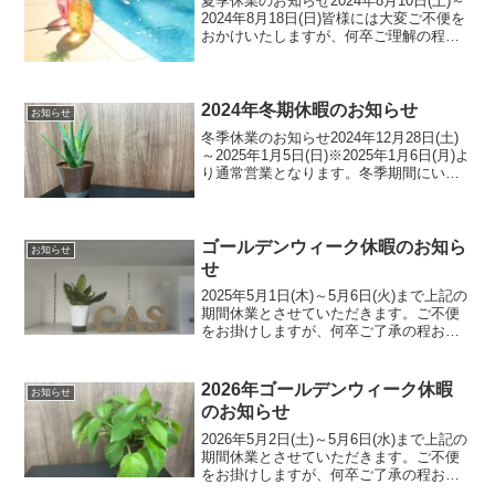
夏季休業のお知らせ2024年8月10日(土)～
2024年8月18日(日)皆様には大変ご不便を
おかけいたしますが、何卒ご理解の程お
願い申し上げます。※2024年8月19日(月)
より通常営業となります。夏季期間に頂
きましたお問い合わせにつきまし...
2024年冬期休暇のお知らせ
お知らせ
冬季休業のお知らせ2024年12月28日(土)
～2025年1月5日(日)※2025年1月6日(月)よ
り通常営業となります。冬季期間にいた
だましたお問い合わせにつきましては、
2025年1月6日(月)以降、順次対応させて
いただきます。どうぞよろ...
ゴールデンウィーク休暇のお知ら
お知らせ
せ
2025年5月1日(木)～5月6日(火)まで上記の
期間休業とさせていただきます。ご不便
をお掛けしますが、何卒ご了承の程お願
い申し上げます。5月7日(水)より平常通り
の営業となります。ゴールデンウィーク
休暇に頂きましたお問い合わせにつきま
2026年ゴールデンウィーク休暇
お知らせ
して...
のお知らせ
2026年5月2日(土)～5月6日(水)まで上記の
期間休業とさせていただきます。ご不便
をお掛けしますが、何卒ご了承の程お願
い申し上げます。5月7日(木)より平常通り