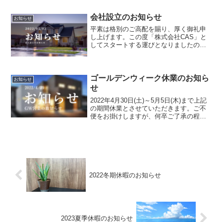
の営業となります。ゴールデンウィーク
休暇に頂きましたお問い合わせにつきま
会社設立のお知らせ
お知らせ
して...
平素は格別のご高配を賜り、厚く御礼申
し上げます。この度「株式会社CAS」と
してスタートする運びとなりましたので
ご案内申し上げます。社名： 株式会社
CAS設立日： 2022年5月2日所在地： 〒
107-0052 東京都港区赤坂2-15-9 石...
ゴールデンウィーク休業のお知ら
お知らせ
せ
2022年4月30日(土)～5月5日(木)まで上記
の期間休業とさせていただきます。ご不
便をお掛けしますが、何卒ご了承の程お
願い申し上げます。5月6日(金)より平常通
りの営業となります。
2022冬期休暇のお知らせ
2023夏季休暇のお知らせ